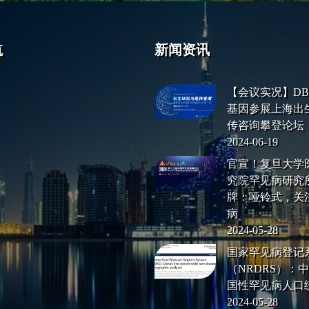
航
新闻资讯
【会议实况】DB
基因参展上海出
传咨询攀登论坛
2024-06-19
官宣！复旦大学
究院罕见病研究
牌：哑铃式，关
病
2024-05-28
国家罕见病登记
（NRDRS）：
国性罕见病人口
2024-05-28