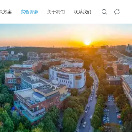
决方案
实验资源
关于我们
联系我们